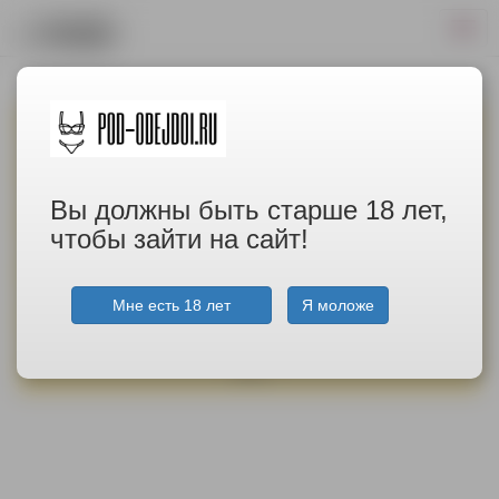
ИЗДЕЛИЯ ИЗ СИЛИКОНА
ОДЕЖДА И ОБУВЬ
Вы должны быть старше 18 лет,
ДАМСКИЕ ШТУЧКИ
чтобы зайти на сайт!
ПОЯСА ВЕРНОСТИ
Мне есть 18 лет
Я моложе
СЕКС ИГРУШКИ
ТАТУ